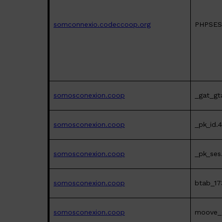
somconnexio.codeccoop.org
PHPSES
somosconexion.coop
_gat_gt
somosconexion.coop
_pk_id.
somosconexion.coop
_pk_ses
somosconexion.coop
btab_17
somosconexion.coop
moove_