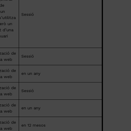
 de
 un
Sessió
’utilitza
però un
t d’una
suari
tzació de
Sessió
ina web
tzació de
en un any
ina web
tzació de
Sessió
ina web
tzació de
en un any
ina web
tzació de
en 12 mesos
ina web