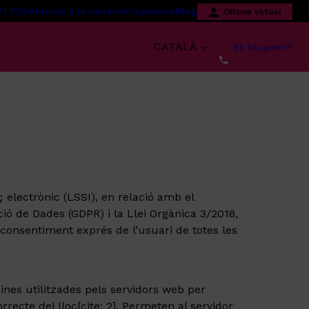
11 728
Atenció a la usuària
Preguntes
Blog
Oficina virtual
CATALÀ
Et truquem?
 electrònic (LSSI), en relació amb el
ió de Dades (GDPR) i la Llei Orgànica 3/2018,
 consentiment exprés de l’usuari de totes les
eines utilitzades pels servidors web per
ecte del lloc[cite: 2]. Permeten al servidor