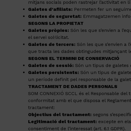
mitjans socials poden rastrejar l’activitat en l
Galetes d’afiliats:
Permeten fer un seguiment
Galetes de seguretat:
Emmagatzemen informac
SEGONS LA PROPIETAT
Galetes pròpies:
Són les que s’envien a l’eq
el servei sol·licitat.
Galetes de tercers:
Són les que s’envien a l’
que tracta les dades obtingudes mitjançant le
SEGONS EL TERMINI DE CONSERVACIÓ
Galetes de sessió:
Són un tipus de galetes
Galetes persistents:
Són un tipus de galet
un període definit pel responsable de la gale
TRACTAMENT DE DADES PERSONALS
SOM CONNEXIÓ SCCL és el Responsable del tra
conformitat amb el que disposa el Reglament (
tractament:
Objectius del tractament:
segons s’especifi
Legitimació del tractament:
excepte en els 
consentiment de l’interessat (art. 6.1 GDPR).