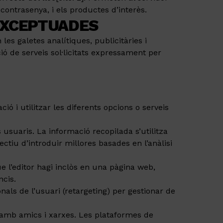
contrasenya, i els productes d’interès.
 EXCEPTUADES
es galetes analítiques, publicitàries i
ció de serveis sol·licitats expressament per
ó i utilitzar les diferents opcions o serveis
usuaris. La informació recopilada s’utilitza
ectiu d’introduir millores basades en l’anàlisi
 l’editor hagi inclòs en una pàgina web,
ncis.
als de l’usuari (retargeting) per gestionar de
 amb amics i xarxes. Les plataformes de