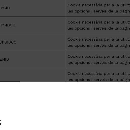
Cookie necessària per a la utili
1PSID
les opcions i serveis de la pàg
Cookie necessària per a la utili
1PSIDCC
les opcions i serveis de la pàg
Cookie necessària per a la utili
-3PSIDCC
les opcions i serveis de la pàg
Cookie necessària per a la utili
ENID
les opcions i serveis de la pàg
Cookie necessària per a la utili
les opcions i serveis de la pàg
Rastrejador de consentiment d
NT
cookies de Google
SameSite evita que el navegado
aquesta galeta juntament amb 
s
sol·licituds entre llocs. L’objecti
principal és mitigar el risc de f
_SAMESITE