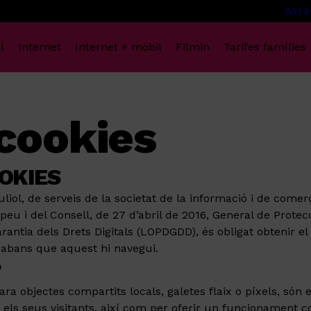
931 3
l
Internet
Internet + mòbil
Filmin
Tarifes famílies
 cookies
OKIES
iol, de serveis de la societat de la informació i de comerç
 i del Consell, de 27 d’abril de 2016, General de Protecc
antia dels Drets Digitals (LOPDGDD), és obligat obtenir el
 abans que aquest hi navegui.
?
ara objectes compartits locals, galetes flaix o píxels, són 
 seus visitants, així com per oferir un funcionament corr