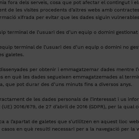
ínia fora dels serveis, cosa que pot afectar el contingut i e
 de les visites procedents d’altres webs amb contractes d’
ió xifrada per evitar que les dades siguin vulnerables 
uip terminal de l’usuari des d’un equip o domini gestionat 
equip terminal de l’usuari des d’un equip o domini no gesti
s galetes.
 dissenyades per obtenir i emmagatzemar dades mentre l’
es en què les dades segueixen emmagatzemades al termina
ta, que pot durar des d’uns minuts fins a diversos anys.
ctament de les dades personals de l’interessat i us inf
UE) 2016/679, de 27 d’abril de 2016 (GDPR), per la qual co
ca a l’apartat de galetes que s’utilitzen en aquest lloc web
casos en què resulti necessari per a la navegació per la 