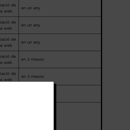
tzació de
en un any
ina web
tzació de
en un any
ina web
tzació de
en un any
ina web
tzació de
en 2 mesos
ina web
tzació de
en 3 mesos
ina web
e
en 8 mesos
r enviï
les
u
uga
en 2 mesos