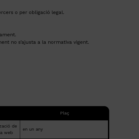
cers o per obligació legal.
ctament.
ent no s’ajusta a la normativa vigent.
Plaç
tzació de
en un any
ina web