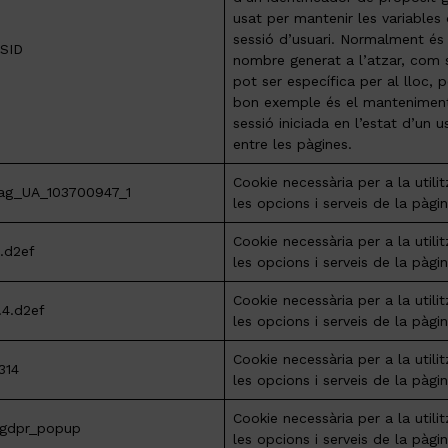
usat per mantenir les variables
sessió d’usuari. Normalment és
SID
nombre generat a l’atzar, com s
pot ser específica per al lloc, 
bon exemple és el mantenimen
sessió iniciada en l’estat d’un u
entre les pàgines.
Cookie necessària per a la utili
ag_UA_103700947_1
les opcions i serveis de la pàg
Cookie necessària per a la utili
4.d2ef
les opcions i serveis de la pàg
Cookie necessària per a la utili
.4.d2ef
les opcions i serveis de la pàg
Cookie necessària per a la utili
314
les opcions i serveis de la pàg
Cookie necessària per a la utili
gdpr_popup
les opcions i serveis de la pàg