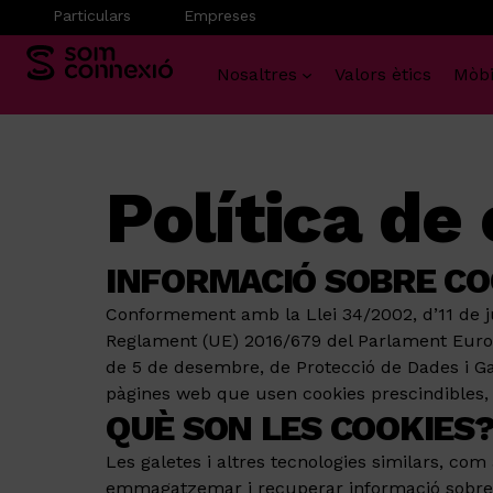
Particulars
Empreses
Nosaltres
Valors ètics
Mòbi
Vés
al
contingut
Política de
INFORMACIÓ SOBRE CO
Conformement amb la Llei 34/2002, d’11 de jul
Reglament (UE) 2016/679 del Parlament Europeu
de 5 de desembre, de Protecció de Dades i Gar
pàgines web que usen cookies prescindibles,
QUÈ SON LES COOKIES
Les galetes i altres tecnologies similars, com 
emmagatzemar i recuperar informació sobre els