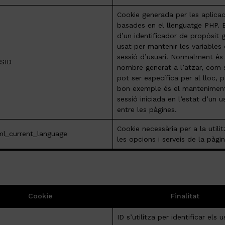
Cookie generada per les aplica
basades en el llenguatge PHP. 
d’un identificador de propòsit 
usat per mantenir les variables
sessió d’usuari. Normalment és
SID
nombre generat a l’atzar, com s
pot ser específica per al lloc, 
bon exemple és el mantenimen
sessió iniciada en l’estat d’un u
entre les pàgines.
Cookie necessària per a la utili
l_current_language
les opcions i serveis de la pàg
Cookie
Finalitat
ID s’utilitza per identificar els u