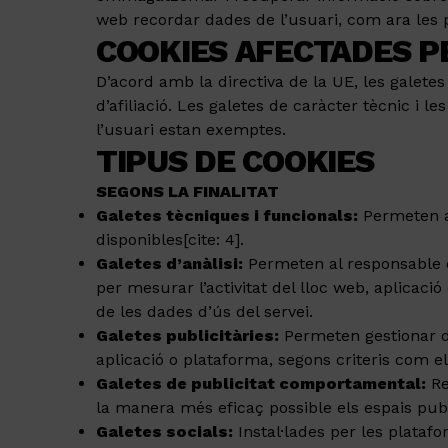
web recordar dades de l’usuari, com ara les p
COOKIES AFECTADES P
D’acord amb la directiva de la UE, les galetes
d’afiliació. Les galetes de caràcter tècnic i 
l’usuari estan exemptes.
TIPUS DE COOKIES
SEGONS LA FINALITAT
Galetes tècniques i funcionals:
Permeten a 
disponibles[cite: 4].
Galetes d’anàlisi:
Permeten al responsable de
per mesurar l’activitat del lloc web, aplicació
de les dades d’ús del servei.
Galetes publicitàries:
Permeten gestionar de
aplicació o plataforma, segons criteris com el
Galetes de publicitat comportamental:
Re
la manera més eficaç possible els espais publi
Galetes socials:
Instal·lades per les plataf