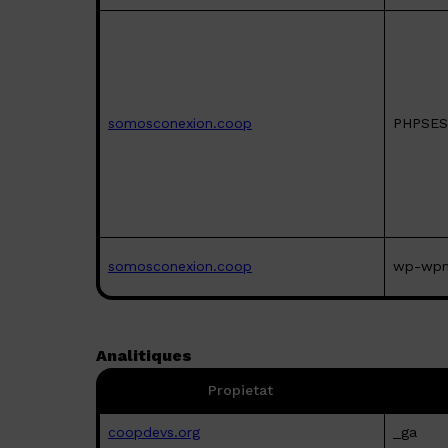
somosconexion.coop
PHPSES
somosconexion.coop
wp-wpm
Analitiques
Propietat
coopdevs.org
_ga