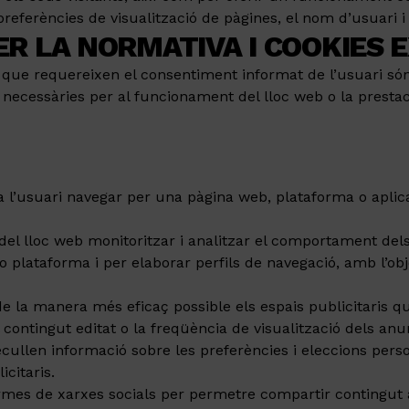
referències de visualització de pàgines, el nom d’usuari i 
ER LA NORMATIVA I COOKIES
 que requereixen el consentiment informat de l’usuari són l
les necessàries per al funcionament del lloc web o la presta
l’usuari navegar per una pàgina web, plataforma o aplicaci
l lloc web monitoritzar i analitzar el comportament dels 
 o plataforma i per elaborar perfils de navegació, amb l’obj
 la manera més eficaç possible els espais publicitaris que
 contingut editat o la freqüència de visualització dels anu
cullen informació sobre les preferències i eleccions person
citaris.
ormes de xarxes socials per permetre compartir contingut