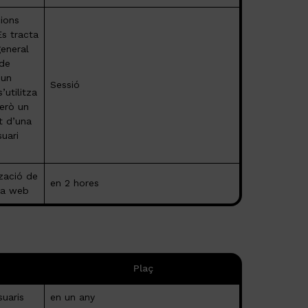
cions
Es tracta
general
 de
 un
Sessió
’utilitza
però un
t d’una
suari
tzació de
en 2 hores
ina web
Plaç
suaris
en un any