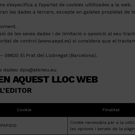
s s’especifica a l’apartat de cookies utilitzades a la web.
n les dades a tercers, excepte en galetes propietat de ter
moment.
essió de les seves dades i de limitació o oposició al seu tra
ritat de control (www.aepd.es) si considera que el tractam
 08820 El Prat del Llobregat (Barcelona).
de dades: dpo@ateneu.eu
 EN AQUEST LLOC WEB
L’EDITOR
Cookie
Finalitat
Cookie necessària per a la utili
1PAPISID
les opcions i serveis de la pàg