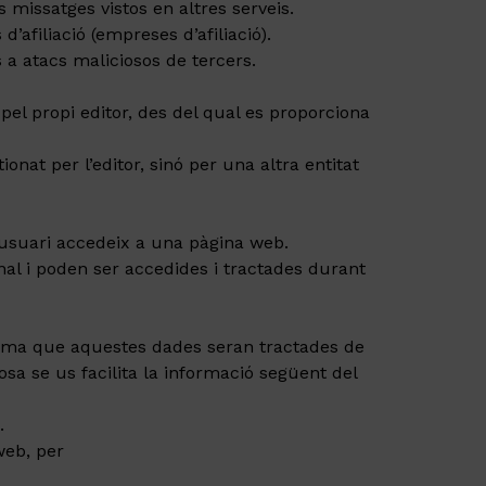
ls missatges vistos en altres serveis.
afiliació (empreses d’afiliació).
a atacs maliciosos de tercers.
pel propi editor, des del qual es proporciona
onat per l’editor, sinó per una altra entitat
usuari accedeix a una pàgina web.
l i poden ser accedides i tractades durant
orma que aquestes dades seran tractades de
sa se us facilita la informació següent del
.
web, per