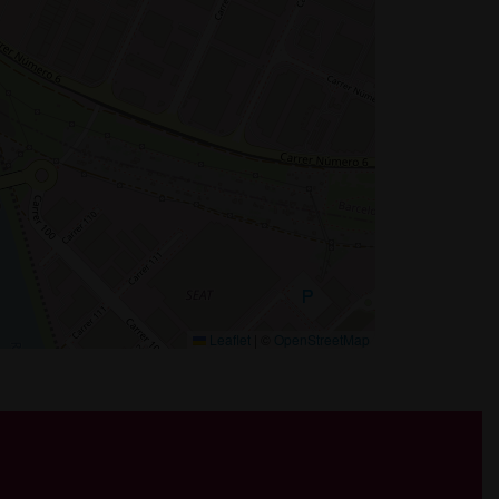
Leaflet
|
©
OpenStreetMap