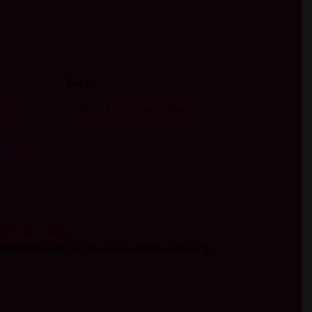
Més
uària
Treballa amb nosaltres
rtura
ia’ns un correu
rveis@somconnexio.codeccoop.org