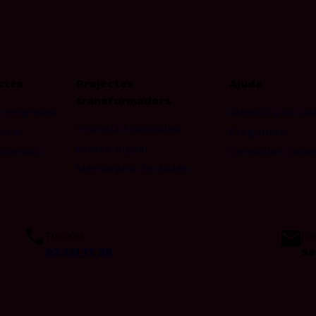
ctes
Projectes
Ajuda
transformadors
r empreses
Atenció a la us
Infància i pantalles
ària
Preguntes
Bretxa digital
icionats
Consultar cobe
Membrana de dades
Truca’ns
Env
93 131 17 28
se