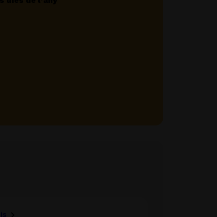
s dies de l’any
is