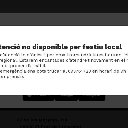
tenció no disponible per festiu local
s
 d’atenció telefònica i per email romandrà tancat durant el
/regional. Estarem encantades d’atendre’t novament en el n
lloc web s'usen per a personalitzar el contingut i la sessi
r del proper dia hàbil.
amb elles analitzem el trànsit web i compartim informació 
 emergència ens pots trucar al 693761723 en horari de 9h 
nostres col·laboradors de xarxes socials, publicitat i anà
comprensió.
altra informació que els hagis proporcionat o que hagin r
ls seus serveis.
Permetre
Denegar
Configurar
Adreça fiscal:
S
C/ de les Moreres, 119
08820 El Prat de Llobregat