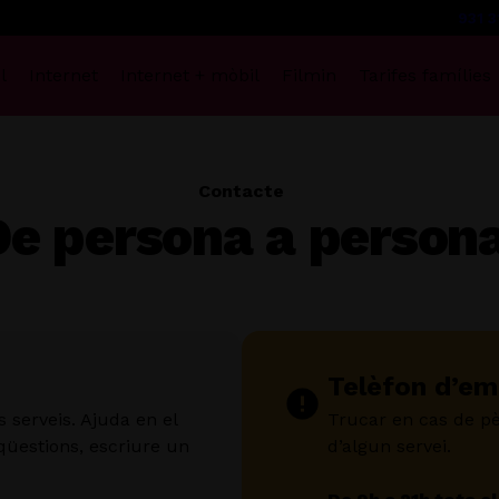
931 3
l
Internet
Internet + mòbil
Filmin
Tarifes famílies
Contacte
De persona a person
Telèfon d’em
s serveis. Ajuda en el
Trucar en cas de p
 qüestions, escriure un
d’algun servei.