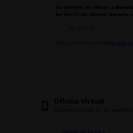
De 10h-14h, de dilluns a divend
De 15h-17:30, dilluns, dimarts,
931 311 728
Vols que et truquem?
Fes click a
Oficina Virtual
Recorda que pots fer les gestions
Canviar de tarifa