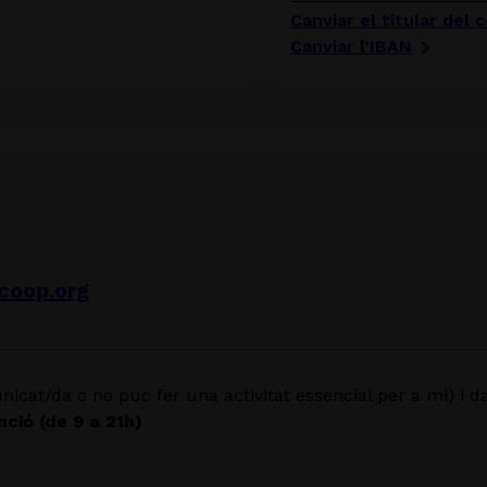
Canviar el titular del 
Canviar l’IBAN
coop.org
nicat/da o no puc fer una activitat essencial per a mi) i d
nció (de 9 a 21h)