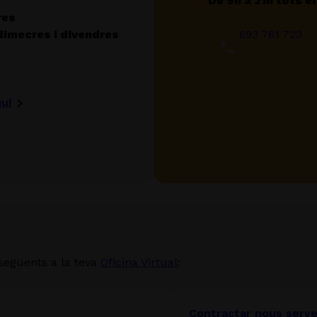
De 9h a 21h tots el
res
 dimecres i divendres
693 761 723
quí
 següents a la teva
Oficina Virtual
:
Contractar nous serve