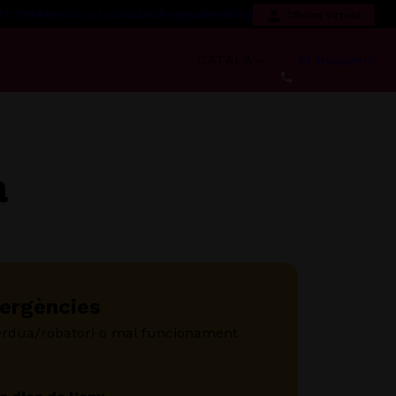
11 728
Atenció a la usuària
Preguntes
Blog
Oficina virtual
CATALÀ
Et truquem?
a
ergències
èrdua/robatori o mal funcionament