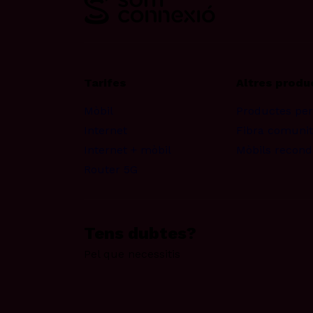
Tarifes
Altres produ
Mòbil
Productes pe
Internet
Fibra comunit
Internet + mòbil
Mòbils recond
Router 5G
Tens dubtes?
Pel que necessitis