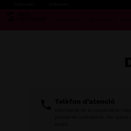
Particulars
Empreses
Nosaltres
Valors ètics
Mòbi
Vés
al
contingut
Telèfon d’atenció
Informació de la cooperativa i del
procés de contratació. Per altres
email.