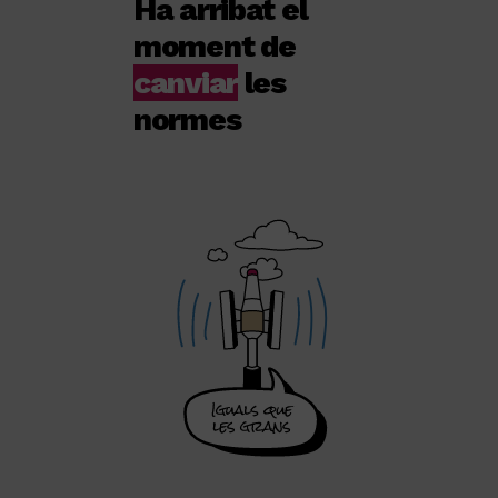
Ha arribat el
moment de
canviar
les
normes