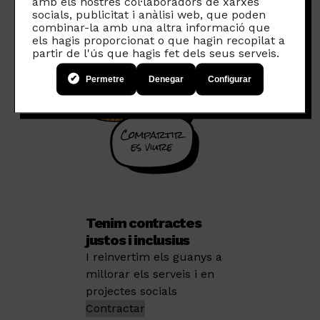
amb els nostres col·laboradors de xarxes
socials, publicitat i anàlisi web, que poden
combinar-la amb una altra informació que
els hagis proporcionat o que hagin recopilat a
partir de l'ús que hagis fet dels seus serveis.
Permetre
Denegar
Configurar
Tenim contractes
justos i inclusius
I reinvertim els guanys a
millorar els serveis i en
projectes socials
Contractar