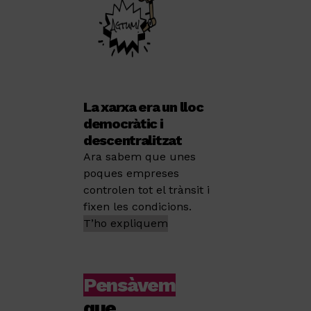
La xarxa era un lloc
democràtic i
descentralitzat
Ara sabem que unes
poques empreses
controlen tot el trànsit i
fixen les condicions.
T’ho expliquem
Pensàvem
que…