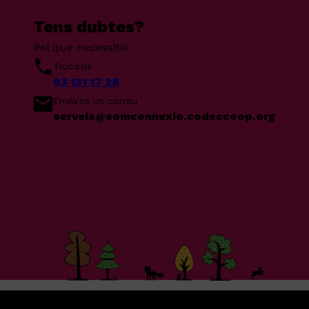
Tens dubtes?
Pel que necessitis
Truca’ns
93 131 17 28
Envia’ns un correu
serveis@somconnexio.codeccoop.org