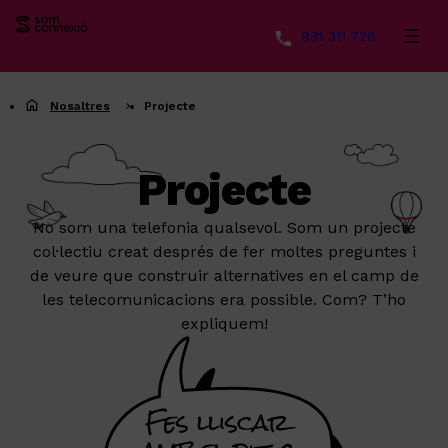
931 311 728
Vés
al
Nosaltres
Projecte
contingut
Projecte
No som una telefonia qualsevol. Som un projecte
col·lectiu creat després de fer moltes preguntes i
de veure que construir alternatives en el camp de
les telecomunicacions era possible. Com? T’ho
expliquem!