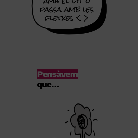
Pensàvem
que…