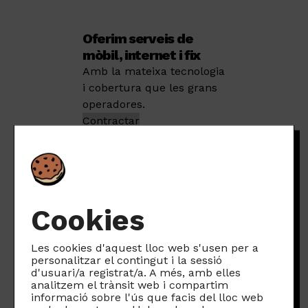
Oferim serveis de
mòbil, internet i fix
Amb la mateixa tecnologia
i cobertura que les grans
operadores.
Contractar
Ha arribat el
moment de
Cookies
canviar
les
normes
Les cookies d'aquest lloc web s'usen per a
personalitzar el contingut i la sessió
d'usuari/a registrat/a. A més, amb elles
analitzem el trànsit web i compartim
informació sobre l'ús que facis del lloc web