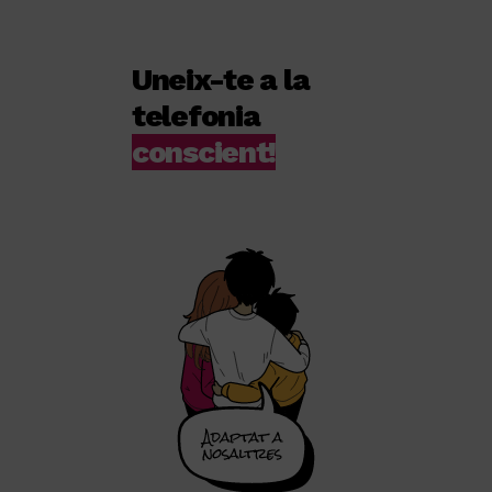
Uneix-te a la
telefonia
conscient!