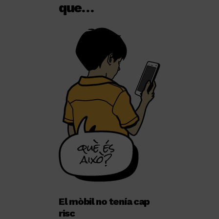
que…
El mòbil no tenía cap
risc