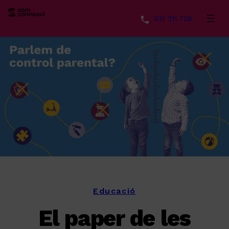
931 311 728
Vés
al
contingut
Educació
El paper de les