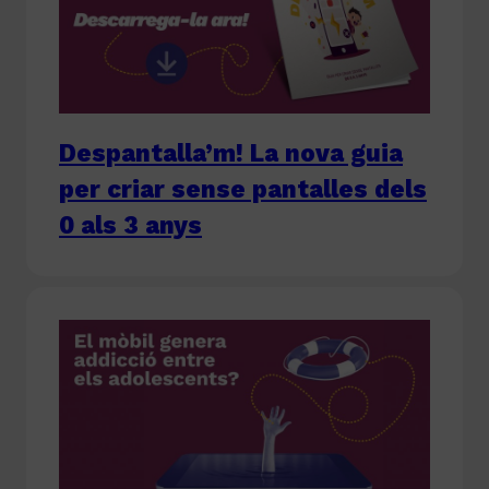
Despantalla’m! La nova guia
per criar sense pantalles dels
0 als 3 anys