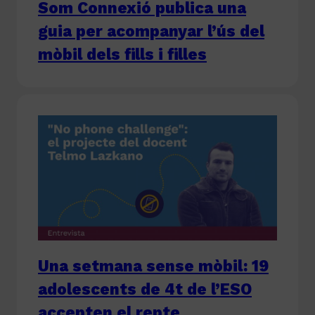
Som Connexió publica una
guia per acompanyar l’ús del
mòbil dels fills i filles
Una setmana sense mòbil: 19
adolescents de 4t de l’ESO
accepten el repte