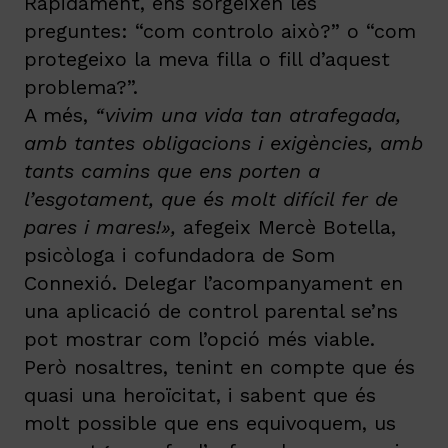
Ràpidament, ens sorgeixen les
preguntes: “com controlo això?” o “com
protegeixo la meva filla o fill d’aquest
problema?”.
A més,
“vivim una vida tan atrafegada,
amb tantes obligacions i exigències, amb
tants camins que ens porten a
l’esgotament, que és molt difícil fer de
pares i mares!»,
afegeix Mercè Botella,
psicòloga i cofundadora de Som
Connexió. Delegar l’acompanyament en
una aplicació de control parental se’ns
pot mostrar com l’opció més viable.
Però nosaltres, tenint en compte que és
quasi una heroïcitat, i sabent que és
molt possible que ens equivoquem, us