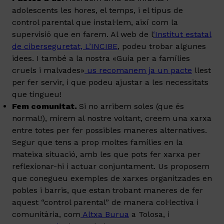
adolescents les hores, el temps, i el tipus de
control parental que instal·lem, així com la
supervisió que en farem. Al web de l
‘Institut estatal
de ciberseguretat, L’INCIBE
, podeu trobar algunes
idees. I també a la nostra «Guia per a famílies
cruels i malvades»
us recomanem ja un pacte
llest
per fer servir, i que podeu ajustar a les necessitats
que tingueu!
Fem comunitat.
Si no arribem soles (que és
normal!), mirem al nostre voltant, creem una xarxa
entre totes per fer possibles maneres alternatives.
Segur que tens a prop moltes famílies en la
mateixa situació, amb les que pots fer xarxa per
reflexionar-hi i actuar conjuntament. Us proposem
que conegueu exemples de xarxes organitzades en
pobles i barris, que estan trobant maneres de fer
aquest “control parental” de manera col·lectiva i
comunitària, com
Altxa Burua
a Tolosa, i