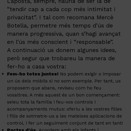
L’aposta, sempre, hauria de ser la de
“tendir cap a cada cop més intimitat i
privacitat”. I tal com recomana Mercè
Botella, permetre més temps d’ús de
manera progressiva, quan s’hagi avançat
en l’ús més conscient i “responsable”.
A continuació us donem algunes idees,
però segur que trobareu la manera de
fer-ho a casa vostra:
Fem-ho totes juntes!
No podem exigir o imposar
un ús dels mòbils si no som exemple. Per tant, us
proposem que abans, reviseu com ho feu
vosaltres. A més aquest és un bon començament:
seieu tota la família i feu-vos controls i
acompanyaments mutus: oferiu a les vostres filles
i fills de sotmetre-us a les mateixes aplicacions de
control, i fer un seguiment conjunt de tant en tant!
Pactes d’ús.
Acordem amb els infants i