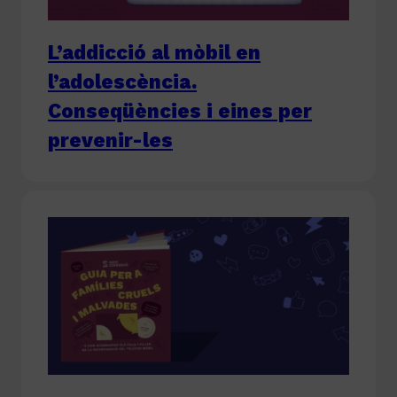
L’addicció al mòbil en
l’adolescència.
Conseqüències i eines per
prevenir-les