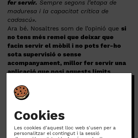
fer servir.
Sempre segons l’etapa de
maduresa i la capacitat crítica de
cadascú».
Ara bé. Nosaltres som de l’opinió que
si
no tens més remei que deixar que
facin servir el mòbil i no pots fer-ho
sota supervisió o sense
acompanyament, millor fer servir una
aplicació que posi aquests límits
enlloc teu
. És millor això que no pas
res!
També cal aclarir que la intenció no és
demonitzar a totes aquelles famílies que
Cookies
heu optat per instal·lar-les al mòbil dels
vostres fills i filles (que sou moltes!),
Les cookies d'aquest lloc web s'usen per a
sinó recomanar-vos que, sempre que
personalitzar el contingut i la sessió