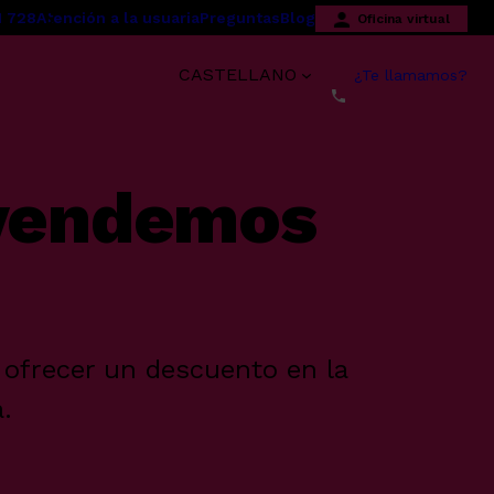
1 728
Atención a la usuaria
Preguntas
Blog
Oficina virtual
s
CASTELLANO
¿Te llamamos?
 vendemos
 ofrecer un descuento en la
.