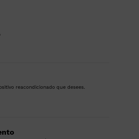
o
positivo reacondicionado que desees.
ento