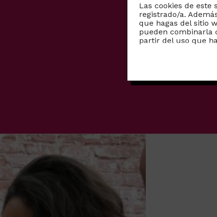
Las cookies de este 
registrado/a. Además
que hagas del sitio 
pueden combinarla c
partir del uso que h